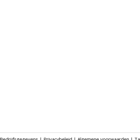
Bedrijfsgegevens
|
Privacybeleid
|
Algemene voorwaarden
|
Ta