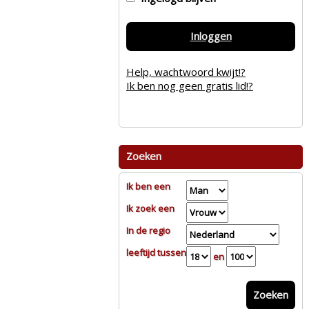
Inloggen
Help, wachtwoord kwijt!?
Ik ben nog geen gratis lid!?
Zoeken
Ik ben een
Ik zoek een
In de regio
leeftijd tussen
en
Zoeken