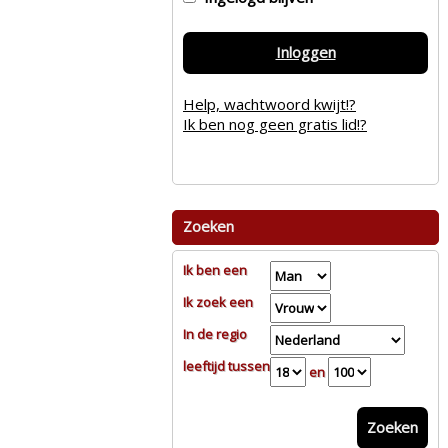
Inloggen
Help, wachtwoord kwijt!?
Ik ben nog geen gratis lid!?
Zoeken
Ik ben een
Ik zoek een
In de regio
leeftijd tussen
en
Zoeken