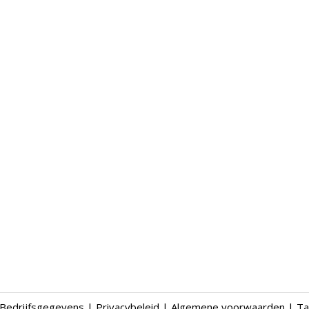
Bedrijfsgegevens
|
Privacybeleid
|
Algemene voorwaarden
|
Ta